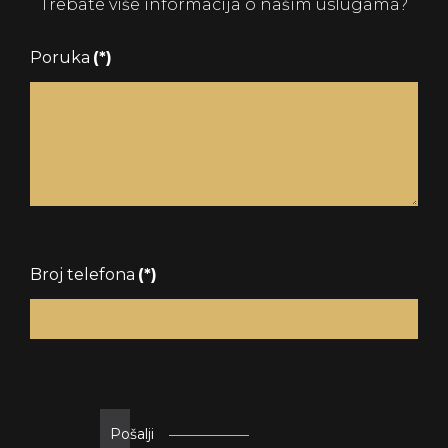
Trebate više informacija o našim uslugama?
Poruka
(*)
Broj telefona
(*)
Pošalji