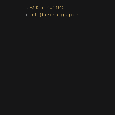
t:
+385 42 404 840
e:
info@arsenal-grupa.hr