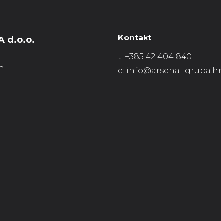
Kontakt
 d.o.o.
t:
+385 42 404 840
n
e:
info@arsenal-grupa.h