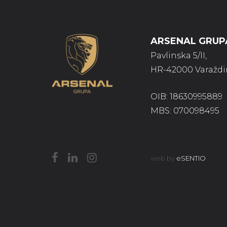
ARSENAL GRUPA
Pavlinska 5/II,
HR-42000 Varaždi
OIB: 18630995889
MBS: 070098495
web by
eSENTIO